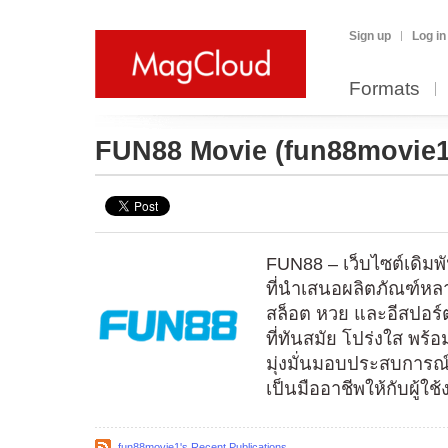
Sign up
Log in
Formats
FUN88 Movie
(fun88movie1
FUN88 – เว็บไซต์เดิมพ
ที่นำเสนอผลิตภัณฑ์หล
สล็อต หวย และอีสปอร
ที่ทันสมัย โปร่งใส พร้
มุ่งมั่นมอบประสบการณ
เป็นมืออาชีพให้กับผู้ใช
fun88movie1's Recent Publications