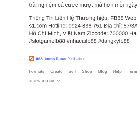
trải nghiệm cá cược mượt mà hơn mỗi ngày
Thông Tin Liên Hệ Thương hiệu: FB88 Webs
s1.com Hotline: 0924 836 751 Địa chỉ: 57/3
Hồ Chí Minh, Việt Nam Zipcode: 700000 Ha
#slotgamefb88 #nhacaifb88 #dangkyfb88
fb88s1com's Recent Publications
Formats
Create
Sell
Shop
Blog
Help
Ter
© 2026 RPI Print, Inc.