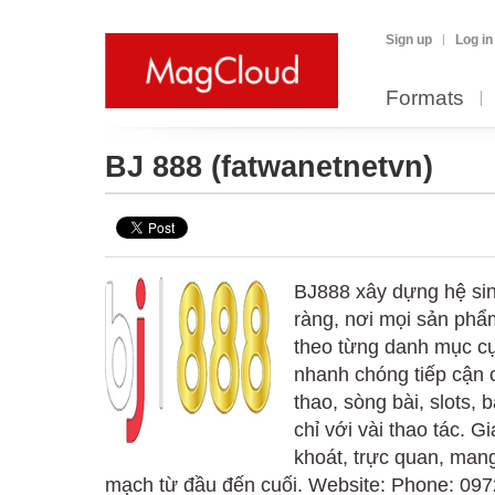
Sign up
Log in
Formats
BJ 888
(fatwanetnetvn)
BJ888 xây dựng hệ sinh 
ràng, nơi mọi sản phẩ
theo từng danh mục cụ
nhanh chóng tiếp cận
thao, sòng bài, slots,
chỉ với vài thao tác. G
khoát, trực quan, mang
mạch từ đầu đến cuối. Website: Phone: 097