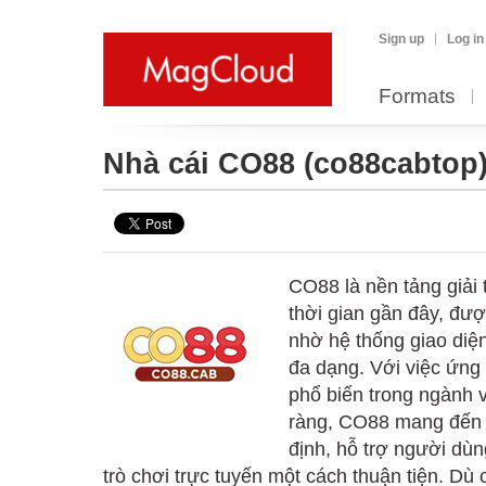
Sign up
Log in
Formats
Nhà cái CO88
(co88cabtop
CO88 là nền tảng giải t
thời gian gần đây, đư
nhờ hệ thống giao diện
đa dạng. Với việc ứng
phổ biến trong ngành v
ràng, CO88 mang đến 
định, hỗ trợ người dùn
trò chơi trực tuyến một cách thuận tiện. Dù