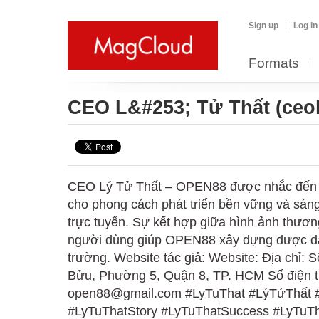
Sign up
Log in
Formats
CEO L&#253; Tử Thất
(ceo
CEO Lý Tử Thất – OPEN88 được nhắc đến n
cho phong cách phát triển bền vững và sáng t
trực tuyến. Sự kết hợp giữa hình ảnh thươn
người dùng giúp OPEN88 xây dựng được dấu
trường. Website tác giả: Website: Địa chỉ
Bửu, Phường 5, Quận 8, TP. HCM Số điện t
open88@gmail.com #LyTuThat #LýTửThất 
#LyTuThatStory #LyTuThatSuccess #LyTuT