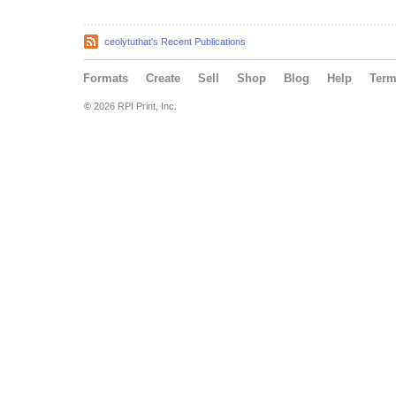
ceolytuthat's Recent Publications
Formats
Create
Sell
Shop
Blog
Help
Ter
© 2026 RPI Print, Inc.