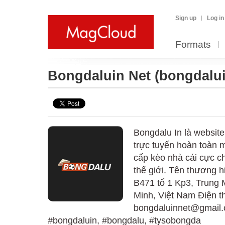
Sign up
Log in
Formats
Bongdaluin Net
(bongdalui
Bongdalu In là website
trực tuyến hoàn toàn m
cấp kèo nhà cái cực ch
thế giới. Tên thương h
B471 tổ 1 Kp3, Trung 
Minh, Việt Nam Điện t
bongdaluinnet@gmail.
#bongdaluin, #bongdalu, #tysobongda