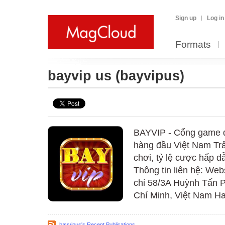
Sign up
Log in
Formats
bayvip us
(bayvipus)
BAYVIP - Cổng game dâ
hàng đầu Việt Nam Trả
chơi, tỷ lệ cược hấp 
Thông tin liên hệ: We
chỉ 58/3A Huỳnh Tấn 
Chí Minh, Việt Nam Ha
bayvipus's Recent Publications