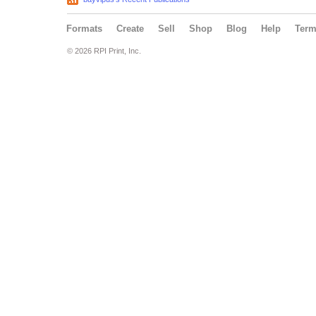
Formats
Create
Sell
Shop
Blog
Help
Ter
© 2026 RPI Print, Inc.