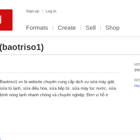
Sign up
Log in
Formats
Create
Sell
Shop
(baotriso1)
ME
3/9
WE
Baotriso1.vn là website chuyên cung cấp dịch vụ sửa máy giặt,
http
sửa tủ lạnh, sửa điều hòa, sửa bếp từ, sửa máy lọc nước, sửa
bình nóng lạnh nhanh chóng và chuyên nghiệp. Đơn vị hỗ tr
s