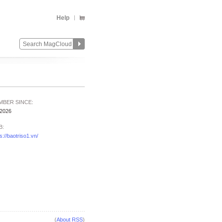
Help
MBER SINCE:
/2026
B:
s://baotriso1.vn/
(
About RSS
)