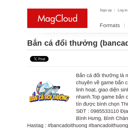
Sign up
Log in
Formats
Bắn cá đổi thưởng
(banca
Bắn cá đổi thưởng là nề
chuyên về game bắn cá
linh hoạt, giao diện si
nhanh.Top game bắn c
tín được bình chọn Thô
SĐT : 0985533110 Địa 
Bình Hưng, Bình Chán
Hastag : #bancadoithuong #bancadoithuon