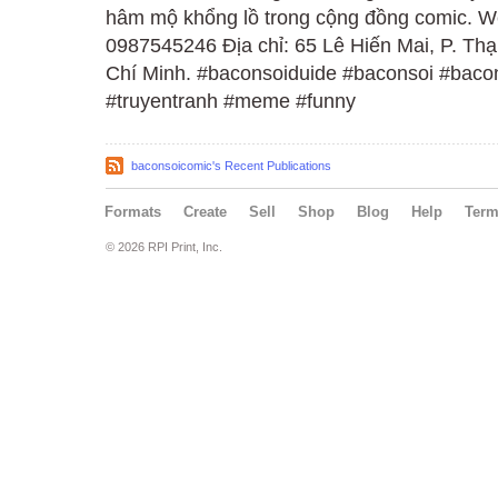
hâm mộ khổng lồ trong cộng đồng comic. We
0987545246 Địa chỉ: 65 Lê Hiến Mai, P. Th
Chí Minh. #baconsoiduide #baconsoi #baco
#truyentranh #meme #funny
baconsoicomic's Recent Publications
Formats
Create
Sell
Shop
Blog
Help
Ter
© 2026 RPI Print, Inc.