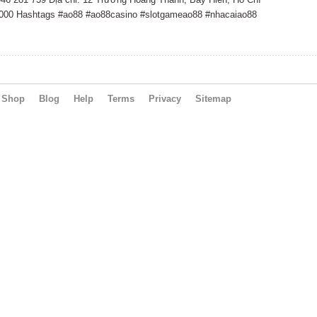
0000 Hashtags #ao88 #ao88casino #slotgameao88 #nhacaiao88
Shop
Blog
Help
Terms
Privacy
Sitemap