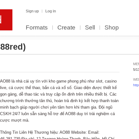
Sign up
Log in
Formats
Create
Sell
Shop
88red)
ME
5/1
WE
AO88 là nhà cái uy tín với kho game phong phú như slot, casino
http
live, cá cược thể thao, bắn cá và xổ số. Giao diện được thiết kế
gọn gàng, dễ thao tác và truy cập ổn định trên nhiều thiết bị. Các
chương trình thưởng tân thủ, hoàn trả định kỳ kết hợp thanh toán
minh bạch giúp người chơi yên tâm hơn khi tham gia. Đội ngũ
CSKH 24/7 luôn sẵn sàng hỗ trợ để AO88 duy trì trải nghiệm cá
cược mượt mà.
Thông Tin Liên Hệ Thương hiệu: AO88 Website: Email:
946 281 739 Địa chỉ: 12 Trương Hoàng Thanh, Bảy Hiền, Hồ Chí