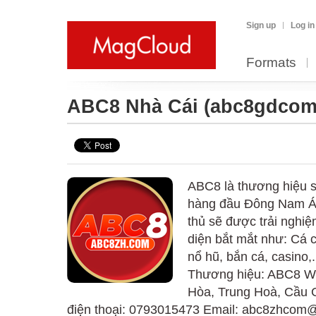
Sign up
Log in
Formats
ABC8 Nhà Cái
(abc8gdcom
ABC8 là thương hiệu sà
hàng đầu Đông Nam Á
thủ sẽ được trải nghi
diện bắt mắt như: Cá 
nổ hũ, bắn cá, casino,.
Thương hiệu: ABC8 Web
Hòa, Trung Hoà, Cầu G
điện thoại: 0793015473 Email: abc8zhcom