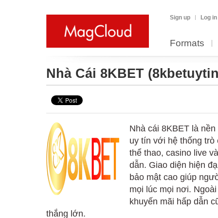
Sign up
Log in
Formats
Nhà Cái 8KBET
(8kbetuytin
Nhà cái 8KBET là nền 
uy tín với hệ thống tr
thể thao, casino live 
dẫn. Giao diện hiện đạ
bảo mật cao giúp ngườ
mọi lúc mọi nơi. Ngoài
khuyến mãi hấp dẫn cũ
thắng lớn.