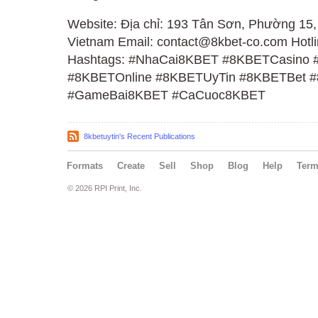
Website: Địa chỉ: 193 Tân Sơn, Phường 15,
Vietnam Email: contact@8kbet-co.com Hotl
Hashtags: #NhaCai8KBET #8KBETCasino
#8KBETOnline #8KBETUyTin #8KBETBet 
#GameBai8KBET #CaCuoc8KBET
8kbetuytin's Recent Publications
Formats
Create
Sell
Shop
Blog
Help
Ter
© 2026 RPI Print, Inc.