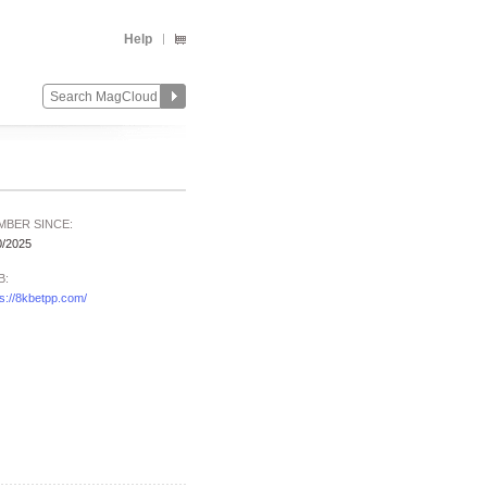
Help
MBER SINCE:
0/2025
B:
ps://8kbetpp.com/