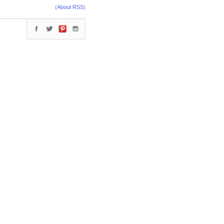
(
About RSS
)