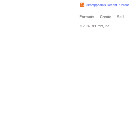
8kbetppcom's Recent Publicat
Formats
Create
Sell
© 2026 RPI Print, Inc.