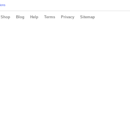
ions
Shop
Blog
Help
Terms
Privacy
Sitemap