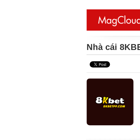
Nhà cái 8K