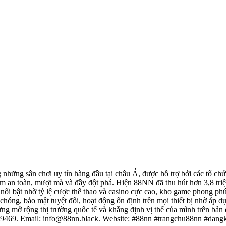
 những sân chơi uy tín hàng đầu tại châu Á, được hỗ trợ bởi các tổ 
iệm an toàn, mượt mà và đầy đột phá. Hiện 88NN đã thu hút hơn 3,8 tr
nổi bật nhờ tỷ lệ cược thể thao và casino cực cao, kho game phong phú hơ
h chóng, bảo mật tuyệt đối, hoạt động ổn định trên mọi thiết bị nhờ 
ng mở rộng thị trường quốc tế và khẳng định vị thế của mình trên bản 
9469. Email: info@88nn.black. Website: #88nn #trangchu88nn #dan