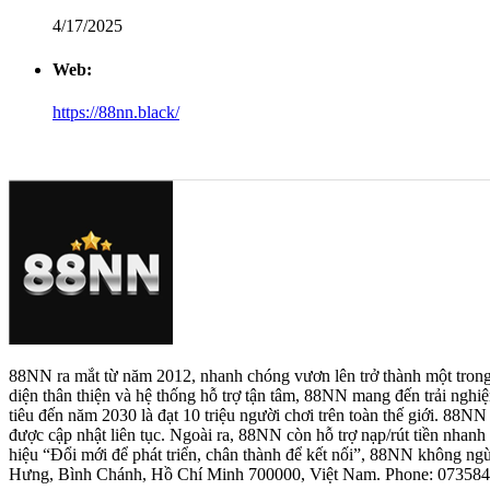
4/17/2025
Web:
https://88nn.black/
88NN ra mắt từ năm 2012, nhanh chóng vươn lên trở thành một trong
diện thân thiện và hệ thống hỗ trợ tận tâm, 88NN mang đến trải ngh
tiêu đến năm 2030 là đạt 10 triệu người chơi trên toàn thế giới. 88NN 
được cập nhật liên tục. Ngoài ra, 88NN còn hỗ trợ nạp/rút tiền nhan
hiệu “Đổi mới để phát triển, chân thành để kết nối”, 88NN không ngừ
Hưng, Bình Chánh, Hồ Chí Minh 700000, Việt Nam. Phone: 073584