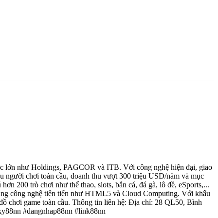
chức lớn như Holdings, PAGCOR và ITB. Với công nghệ hiện đại, giao
iệu người chơi toàn cầu, doanh thu vượt 300 triệu USD/năm và mục
n 200 trò chơi như thể thao, slots, bắn cá, đá gà, lô đề, eSports,...
áp dụng công nghệ tiên tiến như HTML5 và Cloud Computing. Với khẩu
đồ chơi game toàn cầu. Thông tin liên hệ: Địa chỉ: 28 QL50, Bình
gky88nn #dangnhap88nn #link88nn