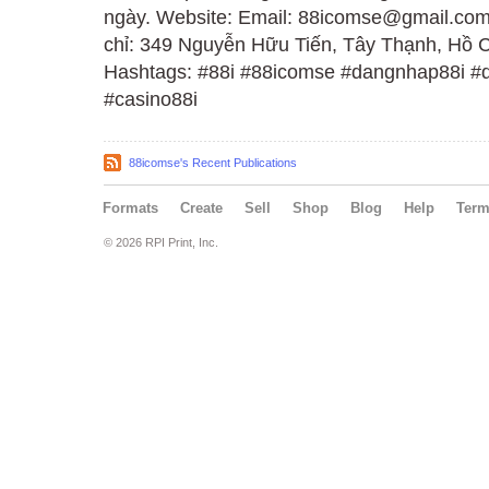
ngày. Website: Email: 88icomse@gmail.com
chỉ: 349 Nguyễn Hữu Tiến, Tây Thạnh, Hồ C
Hashtags: #88i #88icomse #dangnhap88i #d
#casino88i
88icomse's Recent Publications
Formats
Create
Sell
Shop
Blog
Help
Ter
© 2026 RPI Print, Inc.