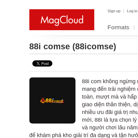
Sign up
Log in
Formats
88i comse
(88icomse)
88i com không ngừng 
mang đến trải nghiệm 
toàn, mượt mà và hấp 
giao diện thân thiện, d
nhiều ưu đãi giá trị nh
mới, 88I là lựa chọn l
và người chơi lâu nă
để khám phá kho giải trí đa dạng và tận hư