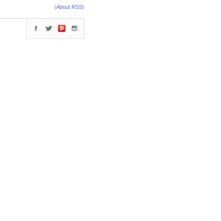
(
About RSS
)