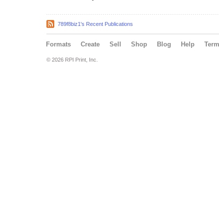
789f8biz1's Recent Publications
Formats
Create
Sell
Shop
Blog
Help
Ter
© 2026 RPI Print, Inc.