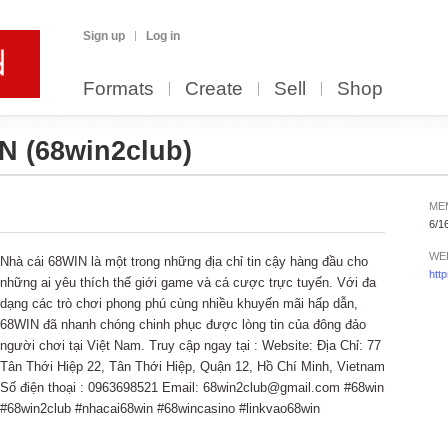
Sign up
Log in
Formats
Create
Sell
Shop
IN
(68win2club)
ME
6/1
WE
Nhà cái 68WIN là một trong những địa chỉ tin cậy hàng đầu cho
http
những ai yêu thích thế giới game và cá cược trực tuyến. Với đa
dạng các trò chơi phong phú cùng nhiều khuyến mãi hấp dẫn,
68WIN đã nhanh chóng chinh phục được lòng tin của đông đảo
người chơi tại Việt Nam. Truy cập ngay tại : Website: Địa Chỉ: 77
Tân Thới Hiệp 22, Tân Thới Hiệp, Quận 12, Hồ Chí Minh, Vietnam
Số điện thoại : 0963698521 Email: 68win2club@gmail.com #68win
#68win2club #nhacai68win #68wincasino #linkvao68win