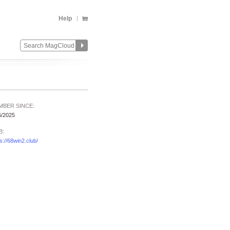
Help
MBER SINCE:
6/2025
B:
s://68win2.club/