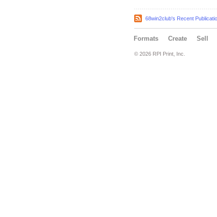
68win2club's Recent Publicati
Formats
Create
Sell
© 2026 RPI Print, Inc.