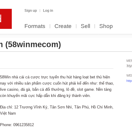
Sign up
Log in
Formats
Create
Sell
Shop
om
(58winmecom)
ME
7/1
WE
58Win nhà cái cá cược trực tuyến thu hút hàng loạt bet thủ hiện
htt
nay với nhiều sản phẩm cược cuốn hút phải kể đến như: thể thao,
live casino, đá gà, bắn cá đổi thưởng, lô đề, slot game. Nền tảng
còn khuyến mãi cực hấp dẫn khi đăng ký thành viên.
Địa chỉ: 12 Trương Vĩnh Ký, Tân Sơn Nhì, Tân Phú, Hồ Chí Minh,
Việt Nam
Phone: 0961235812