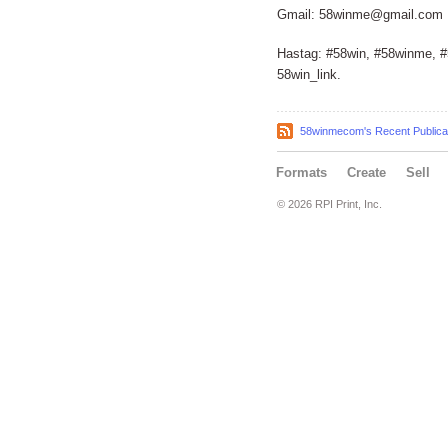
Gmail: 58winme@gmail.com
Hastag: #58win, #58winme, 
58win_link.
58winmecom's Recent Publica
Formats
Create
Sell
© 2026 RPI Print, Inc.