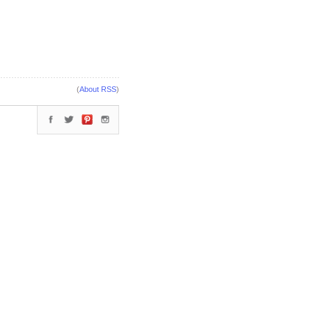
(
About RSS
)