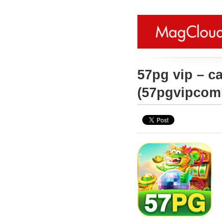
57pg vip – c
(57pgvipcom