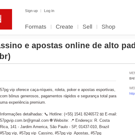
Sign up
Log in
Formats
Create
Sell
Shop
assino e apostas online de alto pa
br)
ME
8/4
WE
57pg vip oferece caça-níqueis, roleta, poker e apostas esportivas,
htt
com bônus generosos, pagamentos rápidos e segurança total para
uma experiência premium.
Informações detalhadas: 📞 Hotline: (+55) 1541 8246572 📧 E-mail:
57pgvip.com.br@gmail.com 🌐 Website: 📍 Endereço: R. Costa
Rica, 141 - Jardim America, São Paulo - SP, 01437-010, Brazil
#57pg vip, #57pg vip_Cassino, #57pg vip_Apostas, #57pg