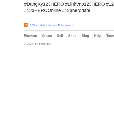
#DangKy123HERO #LinkVao123HERO #1
#123HEROOnline #123herodate
123herodate's Recent Publications
Formats
Create
Sell
Shop
Blog
Help
Ter
© 2026 RPI Print, Inc.